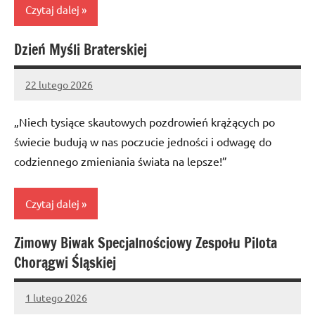
Czytaj dalej
Dzień Myśli Braterskiej
Bez
kategorii
22 lutego 2026
Administrator
No
comments
„Niech tysiące skautowych pozdrowień krążących po
świecie budują w nas poczucie jedności i odwagę do
codziennego zmieniania świata na lepsze!”
Czytaj dalej
Zimowy Biwak Specjalnościowy Zespołu Pilota
Bez
Chorągwi Śląskiej
kategorii
1 lutego 2026
Administrator
No