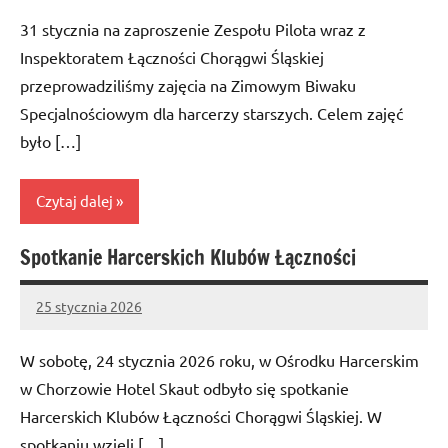
comments
31 stycznia na zaproszenie Zespołu Pilota wraz z
Inspektoratem Łączności Chorągwi Śląskiej
przeprowadziliśmy zajęcia na Zimowym Biwaku
Specjalnościowym dla harcerzy starszych. Celem zajęć
było […]
Czytaj dalej
Spotkanie Harcerskich Klubów Łączności
Bez
kategorii
25 stycznia 2026
Administrator
No
comments
W sobotę, 24 stycznia 2026 roku, w Ośrodku Harcerskim
w Chorzowie Hotel Skaut odbyło się spotkanie
Harcerskich Klubów Łączności Chorągwi Śląskiej. W
spotkaniu wzięli […]