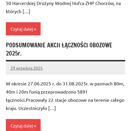
50 Harcerskiej Drużyny Wodnej Hufca ZHP Chorzów, na
których […]
Czytaj dalej
PODSUMOWANIE AKCJI ŁĄCZNOŚCI OBOZOWE
Bez
2025r.
kategorii
29 września 2025
Administrator
W okresie 27.06.2025 r. do 31.08.2025r. w pasmach 80m,
40m i 20m fonią przeprowadzono 5891
łączności.Pracowały 22 stacje obozowe na terenie całego
kraju. Uczestniczyło […]
Czytaj dalej