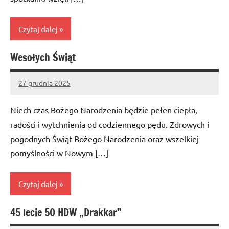
Czytaj dalej
Wesołych Świąt
Bez
kategorii
27 grudnia 2025
Administrator
No
comments
Niech czas Bożego Narodzenia będzie pełen ciepła,
radości i wytchnienia od codziennego pędu. Zdrowych i
pogodnych Świąt Bożego Narodzenia oraz wszelkiej
pomyślności w Nowym […]
Czytaj dalej
45 lecie 50 HDW „Drakkar”
Bez
kategorii