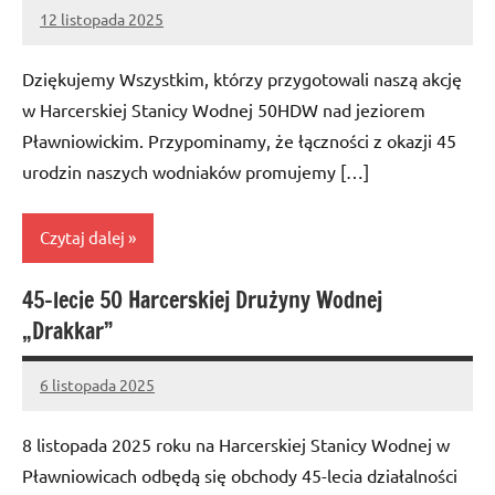
12 listopada 2025
Administrator
No
comments
Dziękujemy Wszystkim, którzy przygotowali naszą akcję
w Harcerskiej Stanicy Wodnej 50HDW nad jeziorem
Pławniowickim. Przypominamy, że łączności z okazji 45
urodzin naszych wodniaków promujemy […]
Czytaj dalej
45-lecie 50 Harcerskiej Drużyny Wodnej
Bez
„Drakkar”
kategorii
6 listopada 2025
Administrator
8 listopada 2025 roku na Harcerskiej Stanicy Wodnej w
Pławniowicach odbędą się obchody 45-lecia działalności