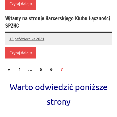
Czytaj dalej
Witamy na stronie Harcerskiego Klubu Łączności
Bez
SPZHC
kategorii
15 października 2021
Administrator
No
comments
Czytaj dalej
Stronicowanie
Previous
«
Bez
1
…
5
6
7
wpisów
kategorii
Posts
Warto odwiedzić poniższe
strony